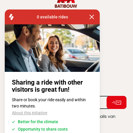
FISA OPERATIONS
ATOMIUMSQUARE, 1 PB 505
1020 BRUSSEL
Tel:
+ 32 2 663 14 01
Stay connected !
Ik ga akkoord met het ontvangen van e-mails van
BATIBOUW.
*