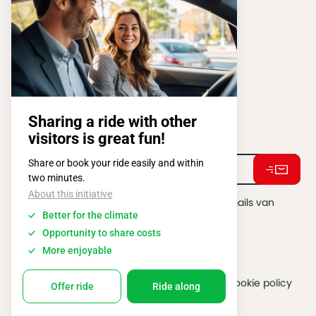
ATOMIUMSQUARE, 1 PB 505
1020 BRUSSEL
Tel:
+ 32 2 663 14 01
Stay connected !
Ik ga akkoord met het ontvangen van e-mails van
BATIBOUW.
*
2026 @ All rights reserved
Algemene gebruiksvoorwaarden
Cookie policy