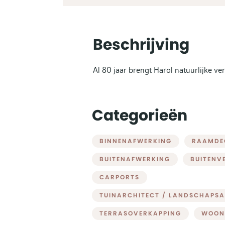
Beschrijving
Al 80 jaar brengt Harol natuurlijke ve
Categorieën
BINNENAFWERKING
RAAMDE
BUITENAFWERKING
BUITENV
CARPORTS
TUINARCHITECT / LANDSCHAPS
TERRASOVERKAPPING
WOON