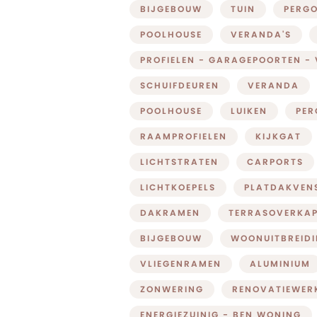
BIJGEBOUW
TUIN
PERG
POOLHOUSE
VERANDA'S
PROFIELEN - GARAGEPOORTEN -
SCHUIFDEUREN
VERANDA
POOLHOUSE
LUIKEN
PER
RAAMPROFIELEN
KIJKGAT
LICHTSTRATEN
CARPORTS
LICHTKOEPELS
PLATDAKVEN
DAKRAMEN
TERRASOVERKAP
BIJGEBOUW
WOONUITBREID
VLIEGENRAMEN
ALUMINIUM
ZONWERING
RENOVATIEWER
ENERGIEZUINIG - BEN WONING