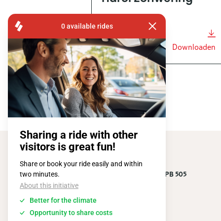
Weergeven
Downloaden
FISA OPERATIONS
ATOMIUMSQUARE, 1 PB 505
1020 BRUSSEL
Tel:
+ 32 2 663 14 01