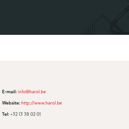
E-mail:
info@harol.be
Website:
http://www.harol.be
Tel:
+32 13 38 02 01