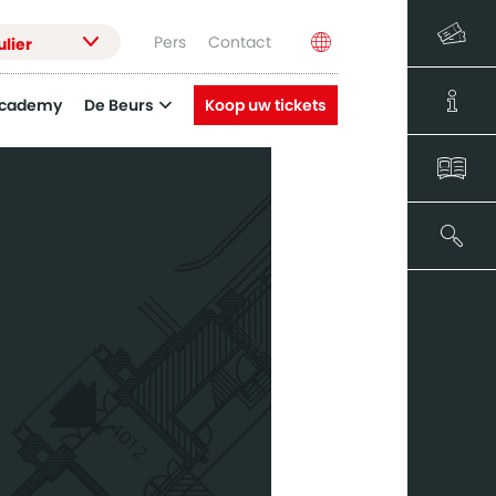
Pers
Contact
ulier
Academy
De Beurs
Koop uw tickets