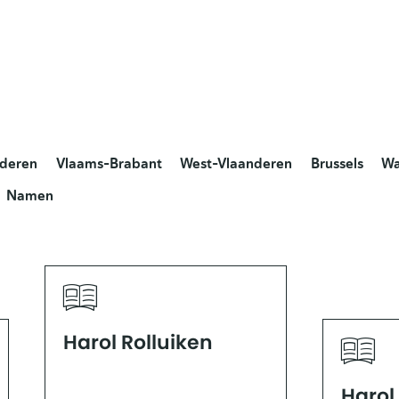
nderen
Vlaams-Brabant
West-Vlaanderen
Brussels
Wa
Namen
Harol Rolluiken
Harol