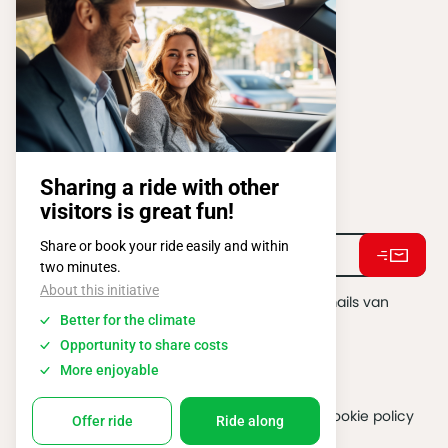
FISA OPERATIONS
ATOMIUMSQUARE, 1 PB 505
1020 BRUSSEL
Tel:
+ 32 2 663 14 01
Stay connected !
Ik ga akkoord met het ontvangen van e-mails van
BATIBOUW.
*
2026 @ All rights reserved
Algemene gebruiksvoorwaarden
Cookie policy