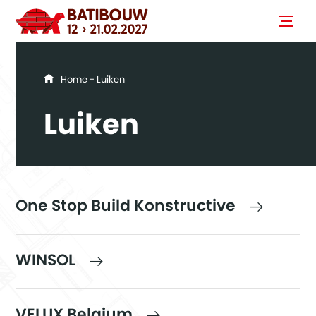
You are here
Home
- Luiken
Luiken
One Stop Build Konstructive
WINSOL
VELUX Belgium