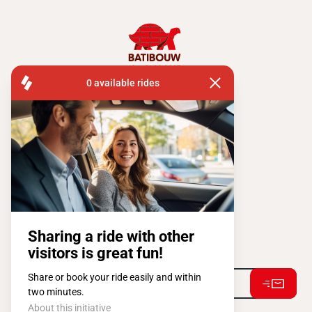
FISA OPERATIONS
ATOMIUMSQUARE, 1 PB 505
1020 BRUSSEL
Tel:
+ 32 2 663 14 01
Stay connected !