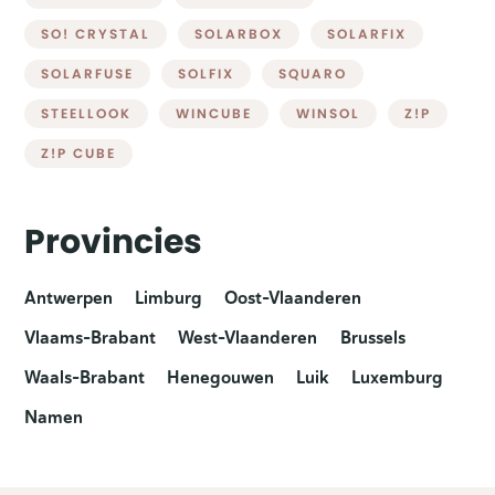
SO! CRYSTAL
SOLARBOX
SOLARFIX
SOLARFUSE
SOLFIX
SQUARO
STEELLOOK
WINCUBE
WINSOL
Z!P
Z!P CUBE
Provincies
Antwerpen
Limburg
Oost-Vlaanderen
Vlaams-Brabant
West-Vlaanderen
Brussels
Waals-Brabant
Henegouwen
Luik
Luxemburg
Namen