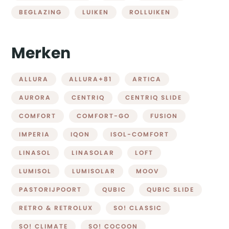
BEGLAZING
LUIKEN
ROLLUIKEN
Merken
ALLURA
ALLURA+81
ARTICA
AURORA
CENTRIQ
CENTRIQ SLIDE
COMFORT
COMFORT-GO
FUSION
IMPERIA
IQON
ISOL-COMFORT
LINASOL
LINASOLAR
LOFT
LUMISOL
LUMISOLAR
MOOV
PASTORIJPOORT
QUBIC
QUBIC SLIDE
RETRO & RETROLUX
SO! CLASSIC
SO! CLIMATE
SO! COCOON