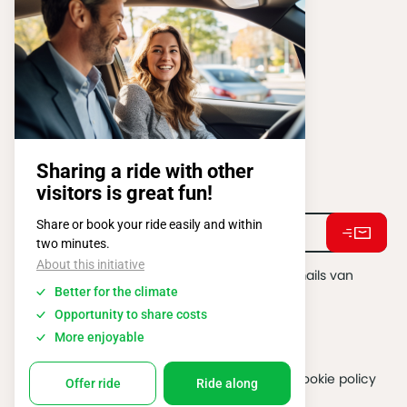
FISA OPERATIONS
ATOMIUMSQUARE, 1 PB 505
1020 BRUSSEL
Tel:
+ 32 2 663 14 01
Stay connected !
Ik ga akkoord met het ontvangen van e-mails van
BATIBOUW.
*
2026 @ All rights reserved
Algemene gebruiksvoorwaarden
Cookie policy