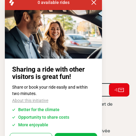
FISA OPERATIONS
SQUARE DE L'ATOMIUM, 1 BP 505
1020 BRUXELLES
Tel:
+ 32 2 663 14 01
Restons connectés !
J'accepte de recevoir des e-mails de la part de
BATIBOUW.
*
2026 @ All rights reserved
Vie privée