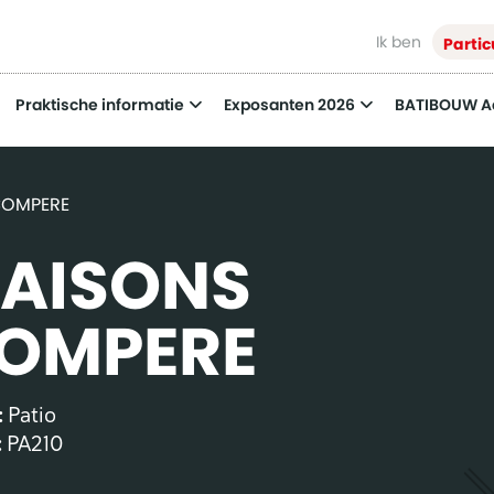
Ik ben
Partic
Praktische informatie
Exposanten 2026
BATIBOUW 
COMPERE
AISONS
OMPERE
:
Patio
:
PA210