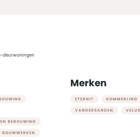
-de-deurwoningen
Merken
EBOUWING
ETERNIT
KOMMERLING
VANDERSANDEN
VELU
PEN BEBOUWING
E BOUWWERKEN