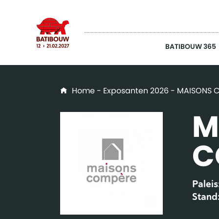
BATIBOUW 365
Home
-
Exposanten 2026
- MAISONS 
M
C
Paleis
Stand