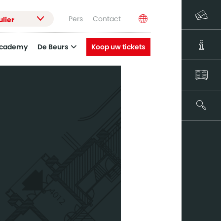
Pers
Contact
ulier
Academy
De Beurs
Koop uw tickets