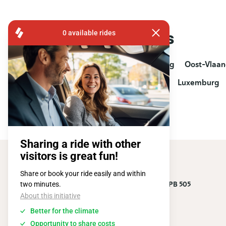
Provincies
Antwerpen
Limburg
Oost-Vlaa
Henegouwen
Luik
Luxemburg
FISA OPERATIONS
ATOMIUMSQUARE, 1 PB 505
1020 BRUSSEL
Tel:
+ 32 2 663 14 01