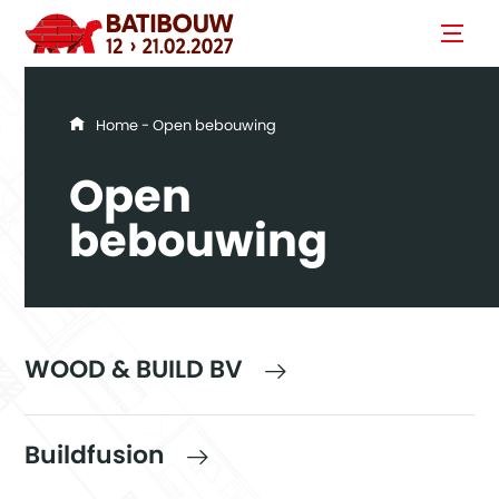
You are here
Home
- Open bebouwing
Open
bebouwing
WOOD & BUILD BV
Buildfusion