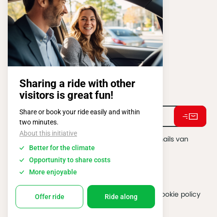
ATOMIUMSQUARE, 1 PB 505
1020 BRUSSEL
Tel:
+ 32 2 663 14 01
Stay connected !
Ik ga akkoord met het ontvangen van e-mails van
BATIBOUW.
*
2026 @ All rights reserved
Algemene gebruiksvoorwaarden
Cookie policy