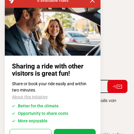
FISA OPERATIONS
ATOMIUMSQUARE, 1 PB 505
1020 BRUSSEL
Tel:
+ 32 2 663 14 01
Stay connected !
Ik ga akkoord met het ontvangen van e-mails van
BATIBOUW.
*
2026 @ All rights reserved