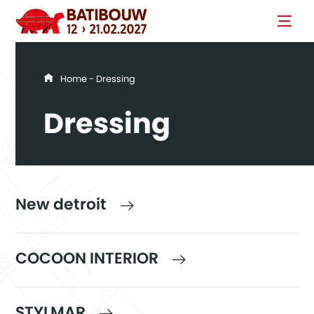
You are here
Home
- Dressing
Dressing
New detroit
COCOON INTERIOR
STYLMAR