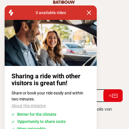
FISA OPERATIONS
ATOMIUMSQUARE, 1 PB 505
1020 BRUSSEL
Tel:
+ 32 2 663 14 01
Stay connected !
Ik ga akkoord met het ontvangen van e-mails van
BATIBOUW.
*