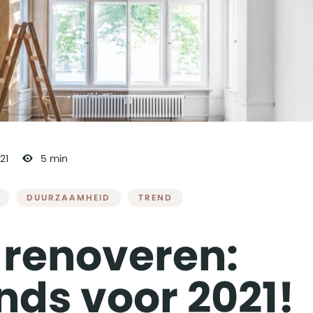
21
5 min
DUURZAAMHEID
TREND
renoveren:
nds voor 2021!