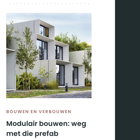
en
premies
in 2021
BOUWEN EN VERBOUWEN
Modulair bouwen: weg
met die prefab