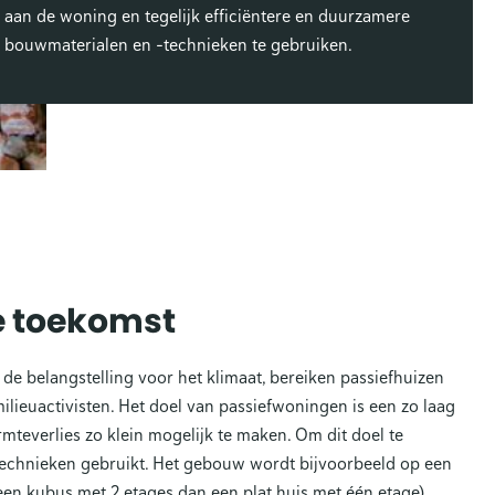
aan de woning en tegelijk efficiëntere en duurzamere
bouwmaterialen en -technieken te gebruiken.
de toekomst
s de belangstelling voor het klimaat, bereiken passiefhuizen
ilieuactivisten. Het doel van passiefwoningen is een zo laag
mteverlies zo klein mogelijk te maken. Om dit doel te
echnieken gebruikt. Het gebouw wordt bijvoorbeeld op een
en kubus met 2 etages dan een plat huis met één etage).