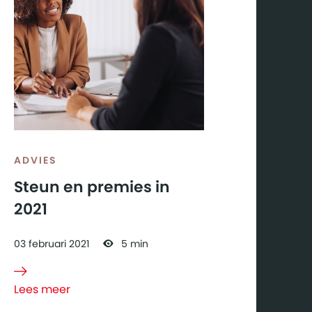
ADVIES
Steun en premies in
2021
03
februari
2021
5 min
Lees meer
over
Steun