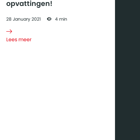
opvattingen!
28
January
2021
4 min
Lees meer
over
Modulair
bouwen:
weg met die
prefab
opvattingen!