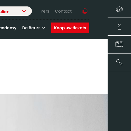
Pers
Contact
ulier
Academy
De Beurs
Koop uw tickets