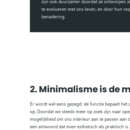
zijn ook duurzamer doordat ze ontworpen z
te evolueren met ons leven, en door hun res
benadering.
2. Minimalisme is de 
Er wordt wel eens gezegd: de functie bepaalt het 
op. Doordat we steeds meer op zoek zijn naar open
mogelijkheid om ons interieur aan te passen aan 
een antwoord dat even esthetisch als praktisch i