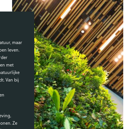
natuur, maar
oen leven.
rder
len met
atuurlijke
t. Van bij
 en
eving,
onen. Ze