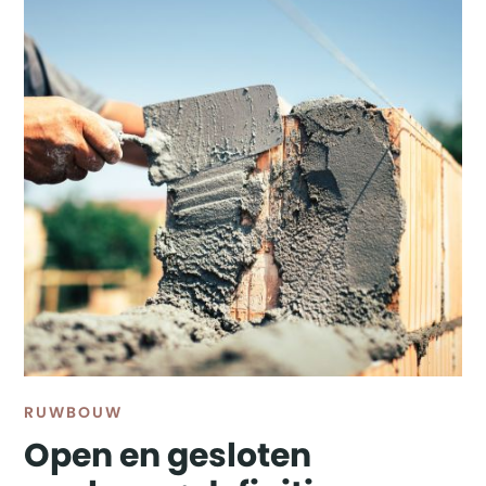
HEATING, VENTILATION & AIRCONDITIONING
KEUKENS
MEUBELS
PROFIELEN - GARAGEPOORTEN - VERANDA'S
RUWBOUW
SANITAIR - WATERBEHANDELING
VLOEREN INDOOR EN OUTDOOR
ZWEMBADEN - WELLNESS
RUWBOUW
Open en gesloten