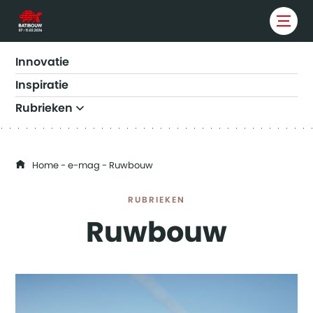
Innovatie
Inspiratie
Rubrieken
ADVIES
BINNENINRICHTING
You are here
Home
-
e-mag
- Ruwbouw
BINNENSCHRIJNWERK
BOUWEN EN VERBOUWEN
RUBRIEKEN
Ruwbouw
BUITENAFWERKING
ELEKTRICITEIT, DOMOTICA EN VERLICHTING
ENERGIE
GEREEDSCHAPPEN
HAARDEN EN KACHELS