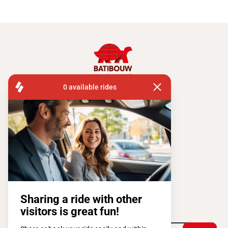
Lokale en
circulaire
economie:
duurzaam
bouwen!
FISA OPERATIONS
ATOMIUMSQUARE, 1 PB 505
1020 BRUSSEL
Tel:
+ 32 2 663 14 01
Stay connected !