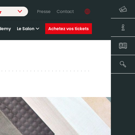
Presse
Contact
r
demy
Le Salon
Achetez vos tickets