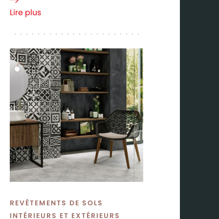
Lire plus
à propos de
Indoor-
outdoor:
Brukomtegel
legt de link
REVÊTEMENTS DE SOLS
INTÉRIEURS ET EXTÉRIEURS