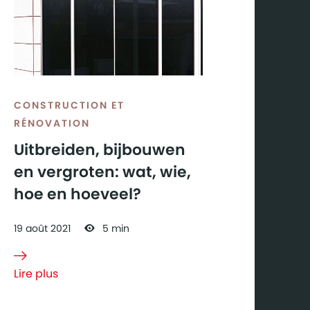
CONSTRUCTION ET
RÉNOVATION
Uitbreiden, bijbouwen
en vergroten: wat, wie,
hoe en hoeveel?
19
août
2021
5 min
Lire plus
à propos
de
Uitbreiden,