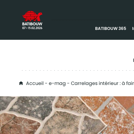
BATIBOUW 365
You are here
Accueil
-
e-mag
- Carrelages intérieur : à fai