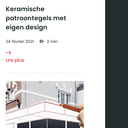
Keramische
patroontegels met
eigen design
24
février
2021
2 min
Lire plus
à propos de
Keramische
patroontegels
met eigen
design