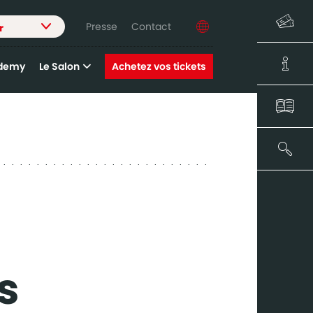
Presse
Contact
r
demy
Le Salon
Achetez vos tickets
s