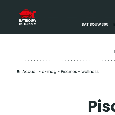
BATIBOUW 365
You are here
Accueil
-
e-mag
- Piscines - wellness
Pis