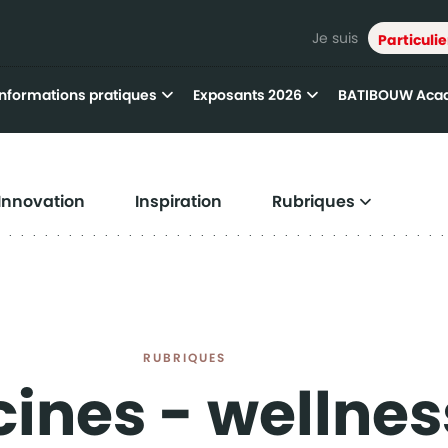
Je suis
Particulie
Informations pratiques
Exposants 2026
BATIBOUW Aca
Innovation
Inspiration
Rubriques
RUBRIQUES
cines - wellnes