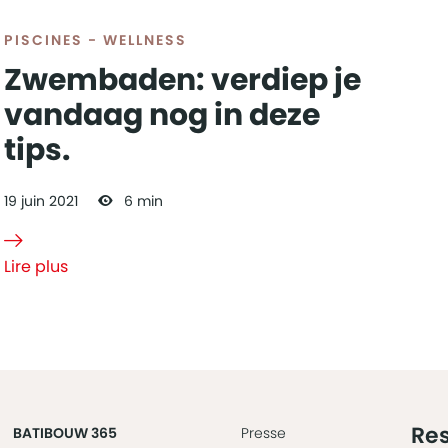
PISCINES - WELLNESS
Zwembaden: verdiep je
vandaag nog in deze
tips.
19
juin
2021
6 min
Lire plus
à propos de
Zwembaden:
verdiep je
vandaag
nog in deze
tips.
Res
BATIBOUW 365
Presse