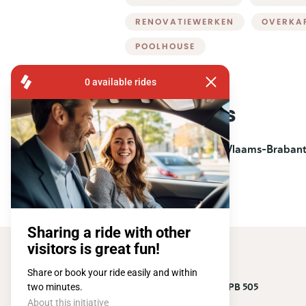
RENOVATIEWERKEN
OVERKA
POOLHOUSE
Provincies
Oost-Vlaanderen
Vlaams-Braban
FISA OPERATIONS
ATOMIUMSQUARE, 1 PB 505
1020 BRUSSEL