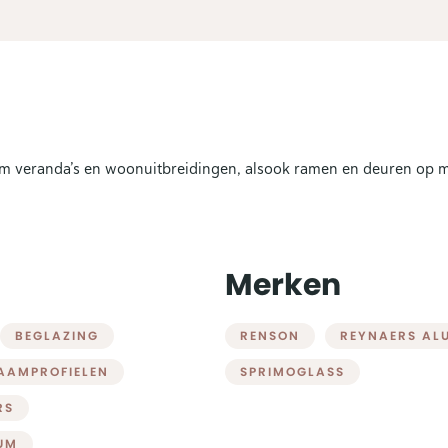
ium veranda’s en woonuitbreidingen, alsook ramen en deuren op m
Merken
BEGLAZING
RENSON
REYNAERS AL
AAMPROFIELEN
SPRIMOGLASS
RS
UM