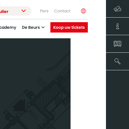
Pers
Contact
ulier
Academy
De Beurs
Koop uw tickets