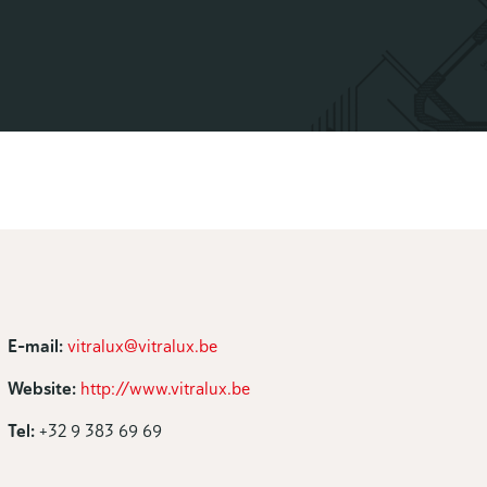
E-mail:
vitralux@vitralux.be
Website:
http://www.vitralux.be
Tel:
+32 9 383 69 69