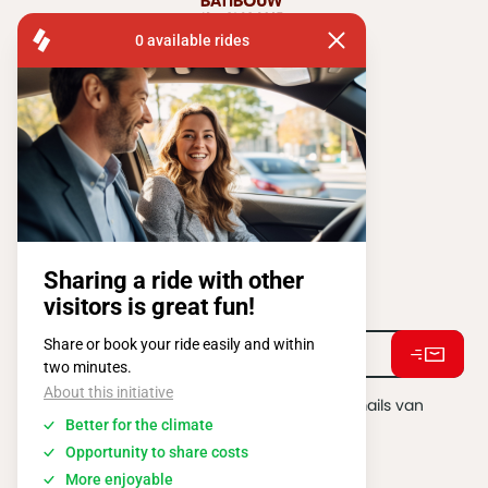
FISA OPERATIONS
ATOMIUMSQUARE, 1 PB 505
1020 BRUSSEL
Tel:
+ 32 2 663 14 01
Stay connected !
Ik ga akkoord met het ontvangen van e-mails van
BATIBOUW.
*