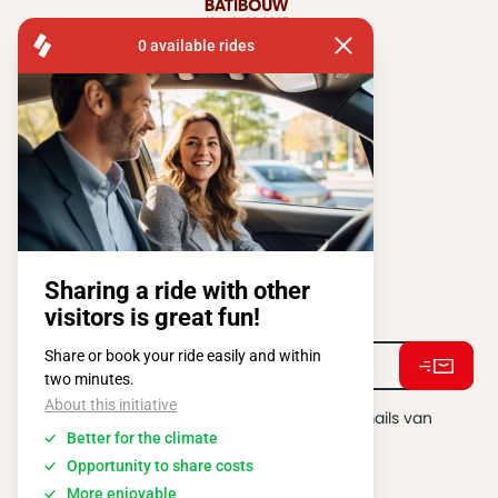
FISA OPERATIONS
ATOMIUMSQUARE, 1 PB 505
1020 BRUSSEL
Tel:
+ 32 2 663 14 01
Stay connected !
Ik ga akkoord met het ontvangen van e-mails van
BATIBOUW.
*