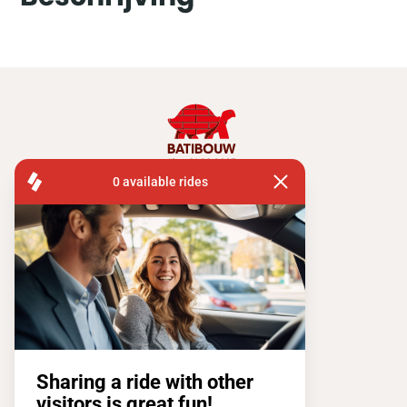
FISA OPERATIONS
ATOMIUMSQUARE, 1 PB 505
1020 BRUSSEL
Tel:
+ 32 2 663 14 01
Stay connected !