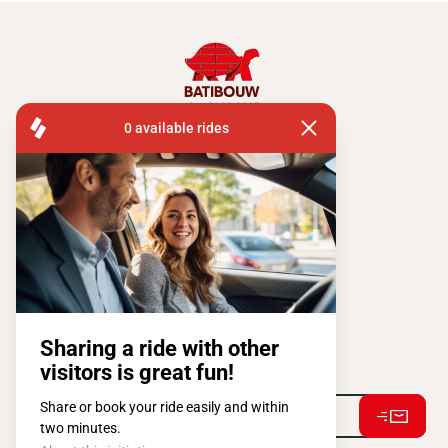
FISA OPERATIONS
ATOMIUMSQUARE, 1 PB 505
1020 BRUSSEL
Tel:
+ 32 2 663 14 01
Stay connected !