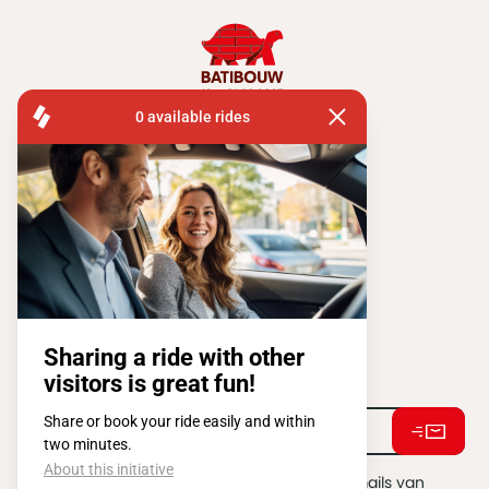
FISA OPERATIONS
ATOMIUMSQUARE, 1 PB 505
1020 BRUSSEL
Tel:
+ 32 2 663 14 01
Stay connected !
Ik ga akkoord met het ontvangen van e-mails van