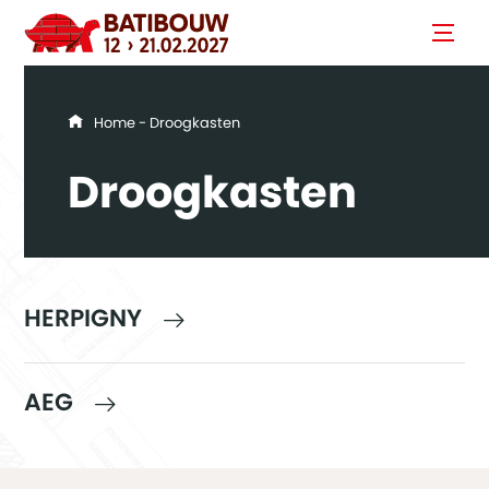
You are here
Home
- Droogkasten
Droogkasten
HERPIGNY
AEG