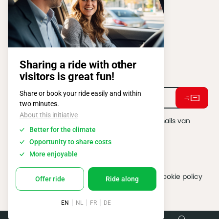
1020 BRUSSEL
Tel:
+ 32 2 663 14 01
Stay connected !
Ik ga akkoord met het ontvangen van e-mails van
BATIBOUW.
*
2026 @ All rights reserved
Algemene gebruiksvoorwaarden
Cookie policy