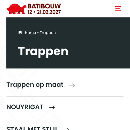
You are here
Home
- Trappen
Trappen
Trappen op maat
NOUYRIGAT
STAAL MET STIJL