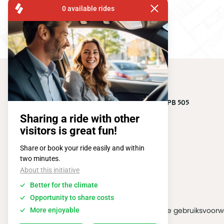
eSafe
FISA OPERATIONS
ATOMIUMSQUARE, 1 PB 505
1020 BRUSSEL
Tel:
+ 32 2 663 14 01
2026 @ All rights reserved
Algemene gebruiksvoor