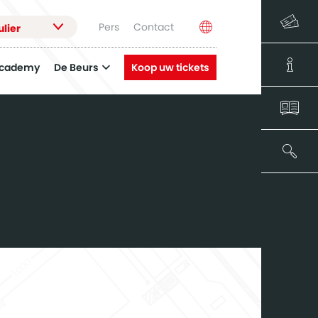
Pers
Contact
ulier
Academy
De Beurs
Koop uw tickets