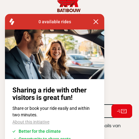
FISA OPERATIONS
ATOMIUMSQUARE, 1 PB 505
1020 BRUSSEL
Tel:
+ 32 2 663 14 01
Stay connected !
Ik ga akkoord met het ontvangen van e-mails van
BATIBOUW.
*