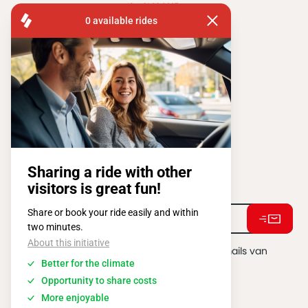
FISA OPERATIONS
ATOMIUMSQUARE, 1 PB 505
1020 BRUSSEL
Tel:
+ 32 2 663 14 01
Stay connected !
Ik ga akkoord met het ontvangen van e-mails van
BATIBOUW.
*