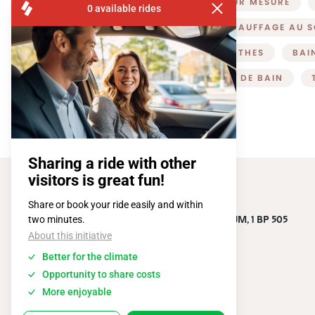
CONSTRUCTION SUR MESURE
ESCALIERS
CHAUFFAGE AU S
PARQUET
PLINTHES
BAI
MEUBLES DE SALLE DE BAIN
FISA OPERATIONS
SQUARE DE L'ATOMIUM, 1 BP 505
1020 BRUXELLES
Tel:
+ 32 2 663 14 01