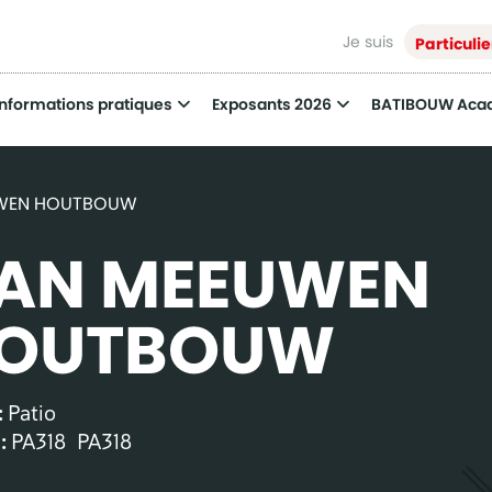
Je suis
Particulie
Informations pratiques
Exposants 2026
BATIBOUW Aca
UWEN HOUTBOUW
AN MEEUWEN
OUTBOUW
:
Patio
 :
PA318
PA318