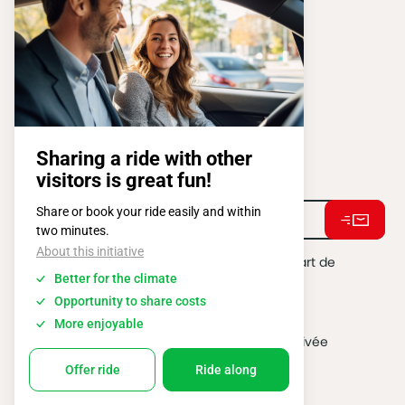
SQUARE DE L'ATOMIUM, 1 BP 505
1020 BRUXELLES
Tel:
+ 32 2 663 14 01
Restons connectés !
J'accepte de recevoir des e-mails de la part de
BATIBOUW.
*
2026 @ All rights reserved
Vie privée
Politique Cookies