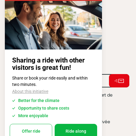
FISA OPERATIONS
SQUARE DE L'ATOMIUM, 1 BP 505
1020 BRUXELLES
Tel:
+ 32 2 663 14 01
Restons connectés !
J'accepte de recevoir des e-mails de la part de
BATIBOUW.
*
2026 @ All rights reserved
Vie privée
Politique Cookies