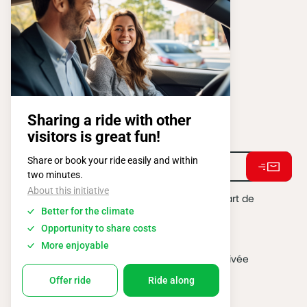
SQUARE DE L'ATOMIUM, 1 BP 505
1020 BRUXELLES
Tel:
+ 32 2 663 14 01
Restons connectés !
J'accepte de recevoir des e-mails de la part de
BATIBOUW.
*
2026 @ All rights reserved
Vie privée
Politique Cookies