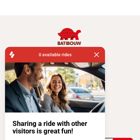
FISA OPERATIONS
SQUARE DE L'ATOMIUM, 1 BP 505
1020 BRUXELLES
Tel:
+ 32 2 663 14 01
Restons connectés !