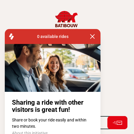
FISA OPERATIONS
SQUARE DE L'ATOMIUM, 1 BP 505
1020 BRUXELLES
Tel:
+ 32 2 663 14 01
Restons connectés !