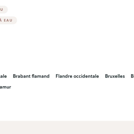
AU
 À EAU
tale
Brabant flamand
Flandre occidentale
Bruxelles
B
amur