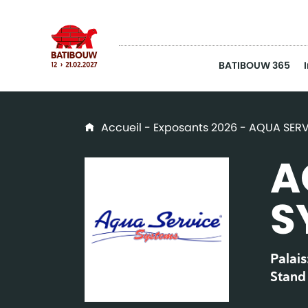
BATIBOUW 365
Accueil
-
Exposants 2026
- AQUA SERV
A
S
Palais
Stand