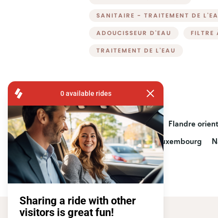
SANITAIRE - TRAITEMENT DE L'E
ADOUCISSEUR D'EAU
FILTRE
TRAITEMENT DE L'EAU
Provinces
Anvers
Limbourg
Flandre orien
Hainaut
Liège
Luxembourg
N