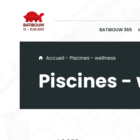
BATIBOUW 365
You are here
Accueil
- Piscines - wellness
Piscines -