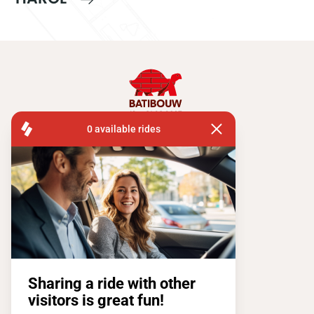
FISA OPERATIONS
SQUARE DE L'ATOMIUM, 1 BP 505
1020 BRUXELLES
Tel:
+ 32 2 663 14 01
Restons connectés !