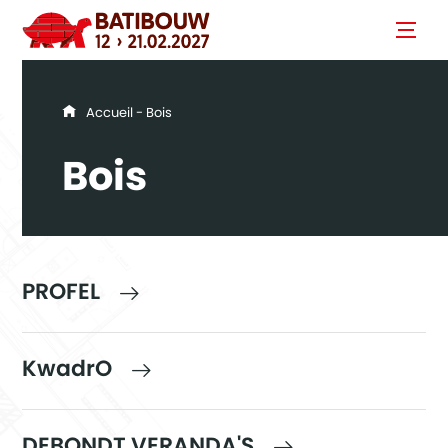
You are here
Accueil
- Bois
Bois
PROFEL
KwadrO
DEBONDT VERANDA'S