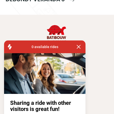
FISA OPERATIONS
SQUARE DE L'ATOMIUM, 1 BP 505
1020 BRUXELLES
Tel:
+ 32 2 663 14 01
Restons connectés !