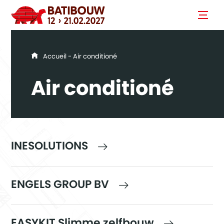
You are here
Accueil
- Air conditioné
Air conditioné
INESOLUTIONS
ENGELS GROUP BV
EASYKIT Slimme zelfbouw