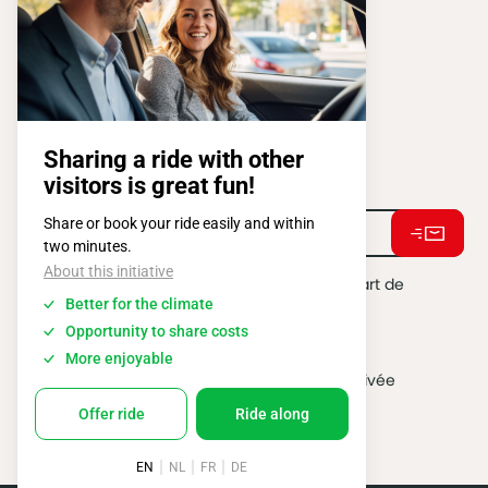
1020 BRUXELLES
Tel:
+ 32 2 663 14 01
Restons connectés !
J'accepte de recevoir des e-mails de la part de
BATIBOUW.
*
2026 @ All rights reserved
Vie privée
Politique Cookies