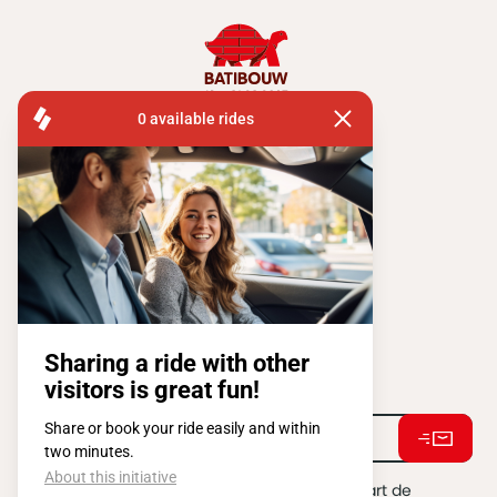
FISA OPERATIONS
SQUARE DE L'ATOMIUM, 1 BP 505
1020 BRUXELLES
Tel:
+ 32 2 663 14 01
Restons connectés !
J'accepte de recevoir des e-mails de la part de