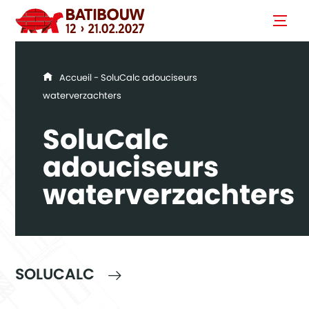
You are here
Accueil
- SoluCalc adouciseurs
waterverzachters
SoluCalc
adouciseurs
waterverzachters
SOLUCALC