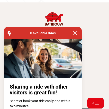
FISA OPERATIONS
SQUARE DE L'ATOMIUM, 1 BP 505
1020 BRUXELLES
Tel:
+ 32 2 663 14 01
Restons connectés !