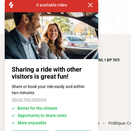
GERVI
FISA OPERATIONS
SQUARE DE L'ATOMIUM, 1 BP 505
1020 BRUXELLES
Tel:
+ 32 2 663 14 01
2026 @ All rights reserved
Vie privée
Politique C