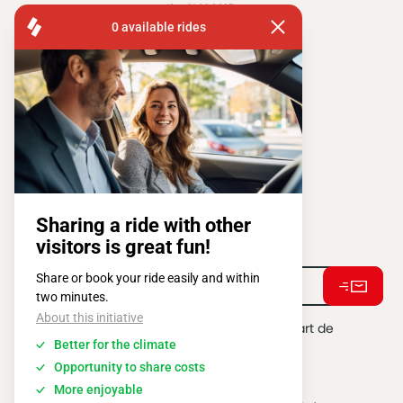
FISA OPERATIONS
SQUARE DE L'ATOMIUM, 1 BP 505
1020 BRUXELLES
Tel:
+ 32 2 663 14 01
Restons connectés !
J'accepte de recevoir des e-mails de la part de
BATIBOUW.
*